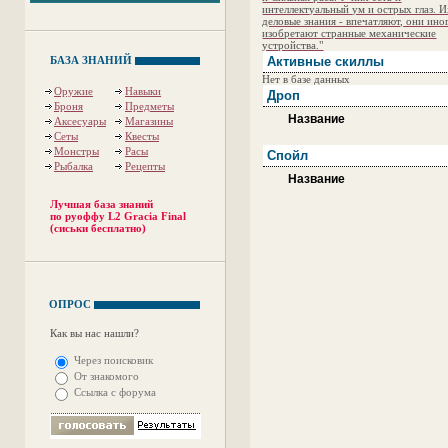
интеллектуальный ум и острых глаз. 
деловые знания - впечатляют, они ино
изобретают странные механические
устройства."
БАЗА ЗНАНИЙ
Активные скиллы
Нет в базе данных
Оружие
Навыки
Дроп
Броня
Предметы
Название
Аксесуары
Магазины
Сеты
Квесты
Монстры
Расы
Спойл
Рыбалка
Рецепты
Название
Лучшая база знаний
по руоффу L2 Gracia Final
(сиськи бесплатно)
ОПРОС
Как вы нас нашли?
Через поисковик
От знакомого
Ссылка с форума