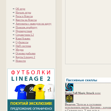
Об игре
Начало игры
Расы и Классы
Квесты на Классы
Автоматы с выводом на карту
Помощь крафтеру
Примерочная
Справочник L2
Клан/Альянс
Субклассы
ПвП система
Медиа
Основы рыбалки
Карты Lineage 2
Новости
Пассивные скиллы
Resist Full Magic Attack
none
Dwarves
"Хотя не в состоянии
использовать магию, Карлики - хорош
и Сильная раса. У них есть и