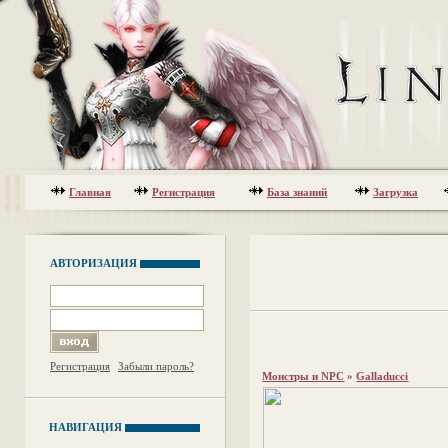
Главная
Регистрация
База знаний
Загрузка
АВТОРИЗАЦИЯ
Регистрация
Забыли пароль?
Монстры и NPC
»
Galladucci
НАВИГАЦИЯ