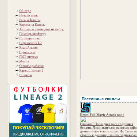
Об игре
Начало игры
Расы и Классы
Квесты на Классы
Автоматы с выводом на карту
Помощь крафтеру
Примерочная
Справочник L2
Клан/Альянс
Субклассы
ПвП система
Медиа
Основы рыбалки
Карты Lineage 2
Новости
Пассивные скиллы
Resist Full Magic Attack
none
Humans
"Последняя раса созданная
богами, Люди выиграли расовую войн
доминируют в этом мире. Их Сильная
страсть к доминированию подпиталас