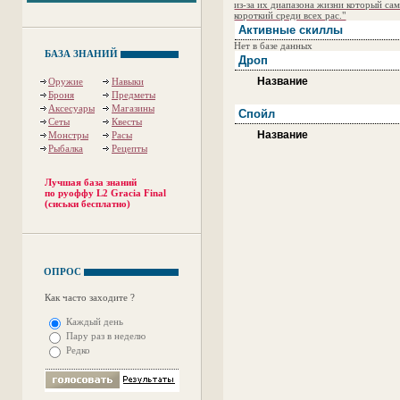
из-за их диапазона жизни который са
короткий среди всех рас."
Активные скиллы
Нет в базе данных
БАЗА ЗНАНИЙ
Дроп
Название
Оружие
Навыки
Броня
Предметы
Аксесуары
Магазины
Спойл
Сеты
Квесты
Название
Монстры
Расы
Рыбалка
Рецепты
Лучшая база знаний
по руоффу L2 Gracia Final
(сиськи бесплатно)
ОПРОС
Как часто заходите ?
Каждый день
Пару раз в неделю
Редко