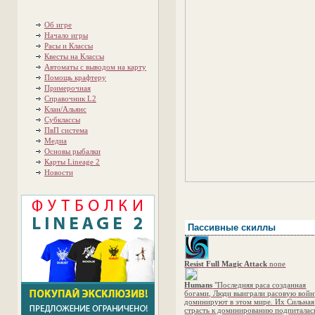
Об игре
Начало игры
Расы и Классы
Квесты на Классы
Автоматы с выводом на карту
Помощь крафтеру
Примерочная
Справочник L2
Клан/Альянс
Субклассы
ПвП система
Медиа
Основы рыбалки
Карты Lineage 2
Новости
Пассивные скиллы
Resist Full Magic Attack
none
Humans
"Последняя раса созданная
богами, Люди выиграли расовую войн
доминируют в этом мире. Их Сильная
страсть к доминированию подпиталас