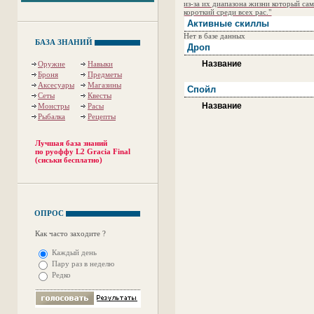
из-за их диапазона жизни который са
короткий среди всех рас."
Активные скиллы
Нет в базе данных
БАЗА ЗНАНИЙ
Дроп
Название
Оружие
Навыки
Броня
Предметы
Аксесуары
Магазины
Спойл
Сеты
Квесты
Название
Монстры
Расы
Рыбалка
Рецепты
Лучшая база знаний
по руоффу L2 Gracia Final
(сиськи бесплатно)
ОПРОС
Как часто заходите ?
Каждый день
Пару раз в неделю
Редко