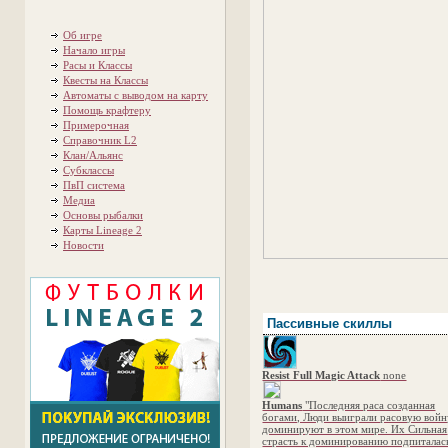
Об игре
Начало игры
Расы и Классы
Квесты на Классы
Автоматы с выводом на карту
Помощь крафтеру
Примерочная
Справочник L2
Клан/Альянс
Субклассы
ПвП система
Медиа
Основы рыбалки
Карты Lineage 2
Новости
Пассивные скиллы
Resist Full Magic Attack
none
Humans
"Последняя раса созданная
богами, Люди выиграли расовую войн
доминируют в этом мире. Их Сильная
страсть к доминированию подпиталас