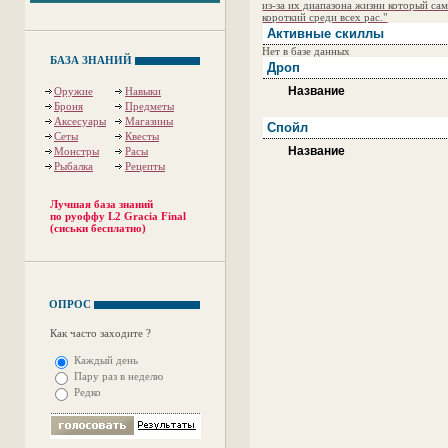
из-за их диапазона жизни который са
короткий среди всех рас."
Активные скиллы
Нет в базе данных
БАЗА ЗНАНИЙ
Дроп
Название
Оружие
Навыки
Броня
Предметы
Аксесуары
Магазины
Спойл
Сеты
Квесты
Название
Монстры
Расы
Рыбалка
Рецепты
Лучшая база знаний
по руоффу L2 Gracia Final
(сиськи бесплатно)
ОПРОС
Как часто заходите ?
Каждый день
Пару раз в неделю
Редко