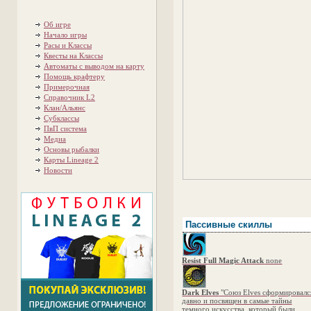
Об игре
Начало игры
Расы и Классы
Квесты на Классы
Автоматы с выводом на карту
Помощь крафтеру
Примерочная
Справочник L2
Клан/Альянс
Субклассы
ПвП система
Медиа
Основы рыбалки
Карты Lineage 2
Новости
Пассивные скиллы
Resist Full Magic Attack
none
Dark Elves
"Союз Elves сформировалс
давно и посвящен в самые тайны
темного искусства, который были