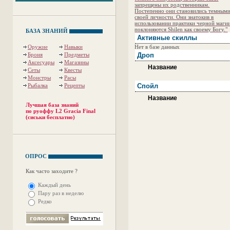
запрещены их родственникам.
Постепенно они становились темными
своей личности. Они знатокив в
использовании практики черной маги
поклоняются Shilen как своему Богу."
БАЗА ЗНАНИЙ
Активные скиллы
Оружие
Навыки
Нет в базе данных
Броня
Предметы
Дроп
Аксесуары
Магазины
Название
Сеты
Квесты
Монстры
Расы
Рыбалка
Рецепты
Спойл
Название
Лучшая база знаний
по руоффу L2 Gracia Final
(сиськи бесплатно)
ОПРОС
Как часто заходите ?
Каждый день
Пару раз в неделю
Редко