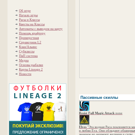
Об игре
Начало игры
Расы и Классы
Квесты на Классы
Автоматы с выводом на карту
Помощь крафтеру
Примерочная
Справочник L2
Клан/Альянс
Субклассы
ПвП система
Медиа
Основы рыбалки
Карты Lineage 2
Новости
Пассивные скиллы
Resist Full Magic Attack
none
Elves
"Эта водная Раса поклоняется м
и любви Eva. Они обладают обширны
знанием но неимеют желания и силы,