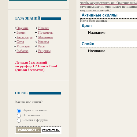
чтобы осуществлять их. Оригинальны
студенты магии, они имеют принцип
выучившее у людей."
Активные скиллы
БАЗА ЗНАНИЙ
Нет в базе данных
Дроп
Оружие
Навыки
Броня
Предметы
Название
Аксесуары
Магазины
Сеты
Квесты
Спойл
Монстры
Расы
Рыбалка
Рецепты
Название
Лучшая база знаний
по руоффу L2 Gracia Final
(сиськи бесплатно)
ОПРОС
Как вы нас нашли?
Через поисковик
От знакомого
Ссылка с форума