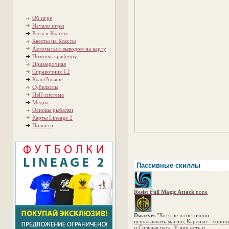
Об игре
Начало игры
Расы и Классы
Квесты на Классы
Автоматы с выводом на карту
Помощь крафтеру
Примерочная
Справочник L2
Клан/Альянс
Субклассы
ПвП система
Медиа
Основы рыбалки
Карты Lineage 2
Новости
Пассивные скиллы
Resist Full Magic Attack
none
Dwarves
"Хотя не в состоянии
использовать магию, Карлики - хорош
и Сильная раса. У них есть и