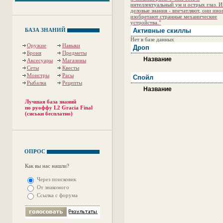
интеллектуальный ум и острых глаз. 
деловые знания - впечатляют, они ино
изобретают странные механические
устройства."
БАЗА ЗНАНИЙ
Активные скиллы
Нет в базе данных
Оружие
Навыки
Дроп
Броня
Предметы
Название
Аксесуары
Магазины
Сеты
Квесты
Монстры
Расы
Спойл
Рыбалка
Рецепты
Название
Лучшая база знаний
по руоффу L2 Gracia Final
(сиськи бесплатно)
ОПРОС
Как вы нас нашли?
Через поисковик
От знакомого
Ссылка с форума