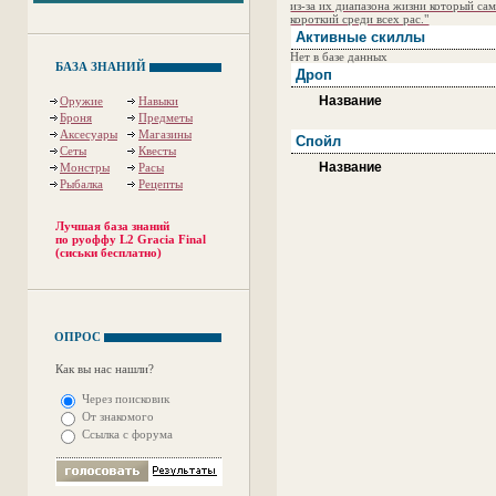
из-за их диапазона жизни который са
короткий среди всех рас."
Активные скиллы
Нет в базе данных
БАЗА ЗНАНИЙ
Дроп
Название
Оружие
Навыки
Броня
Предметы
Аксесуары
Магазины
Спойл
Сеты
Квесты
Название
Монстры
Расы
Рыбалка
Рецепты
Лучшая база знаний
по руоффу L2 Gracia Final
(сиськи бесплатно)
ОПРОС
Как вы нас нашли?
Через поисковик
От знакомого
Ссылка с форума