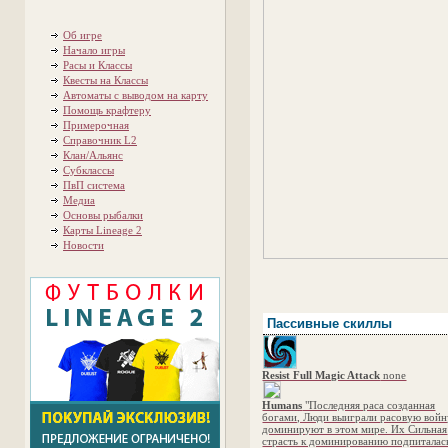
Об игре
Начало игры
Расы и Классы
Квесты на Классы
Автоматы с выводом на карту
Помощь крафтеру
Примерочная
Справочник L2
Клан/Альянс
Субклассы
ПвП система
Медиа
Основы рыбалки
Карты Lineage 2
Новости
Пассивные скиллы
Resist Full Magic Attack
none
Humans
"Последняя раса созданная
богами, Люди выиграли расовую войн
доминируют в этом мире. Их Сильная
страсть к доминированию подпиталас