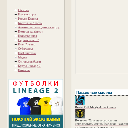
Об игре
Начало игры
Расы и Классы
Квесты на Классы
Автоматы с выводом на карту
Помощь крафтеру
Примерочная
Справочник L2
Клан/Альянс
Субклассы
ПвП система
Медиа
Основы рыбалки
Карты Lineage 2
Новости
Пассивные скиллы
Resist Full Magic Attack
none
Dwarves
"Хотя не в состоянии
использовать магию, Карлики - хорош
и Сильная раса. У них есть и