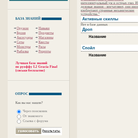
интеллектуальный ум и острых глаз. 
деловые знания - впечатляют, они ино
изобретают странные механические
устройства."
БАЗА ЗНАНИЙ
Активные скиллы
Нет в базе данных
Оружие
Навыки
Дроп
Броня
Предметы
Название
Аксесуары
Магазины
Сеты
Квесты
Монстры
Расы
Спойл
Рыбалка
Рецепты
Название
Лучшая база знаний
по руоффу L2 Gracia Final
(сиськи бесплатно)
ОПРОС
Как вы нас нашли?
Через поисковик
От знакомого
Ссылка с форума