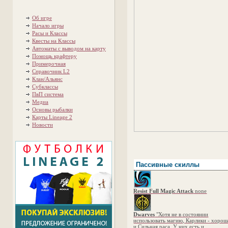
Об игре
Начало игры
Расы и Классы
Квесты на Классы
Автоматы с выводом на карту
Помощь крафтеру
Примерочная
Справочник L2
Клан/Альянс
Субклассы
ПвП система
Медиа
Основы рыбалки
Карты Lineage 2
Новости
Пассивные скиллы
Resist Full Magic Attack
none
Dwarves
"Хотя не в состоянии
использовать магию, Карлики - хорош
и Сильная раса. У них есть и