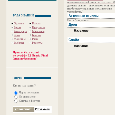
интеллектуальный ум и острых глаз. 
деловые знания - впечатляют, они ино
изобретают странные механические
устройства."
БАЗА ЗНАНИЙ
Активные скиллы
Нет в базе данных
Оружие
Навыки
Дроп
Броня
Предметы
Название
Аксесуары
Магазины
Сеты
Квесты
Монстры
Расы
Спойл
Рыбалка
Рецепты
Название
Лучшая база знаний
по руоффу L2 Gracia Final
(сиськи бесплатно)
ОПРОС
Как вы нас нашли?
Через поисковик
От знакомого
Ссылка с форума