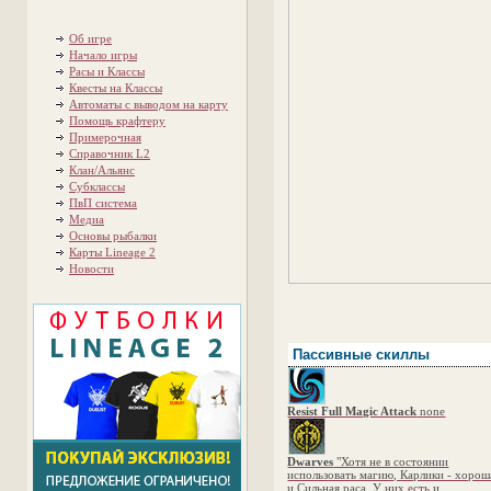
Об игре
Начало игры
Расы и Классы
Квесты на Классы
Автоматы с выводом на карту
Помощь крафтеру
Примерочная
Справочник L2
Клан/Альянс
Субклассы
ПвП система
Медиа
Основы рыбалки
Карты Lineage 2
Новости
Пассивные скиллы
Resist Full Magic Attack
none
Dwarves
"Хотя не в состоянии
использовать магию, Карлики - хорош
и Сильная раса. У них есть и