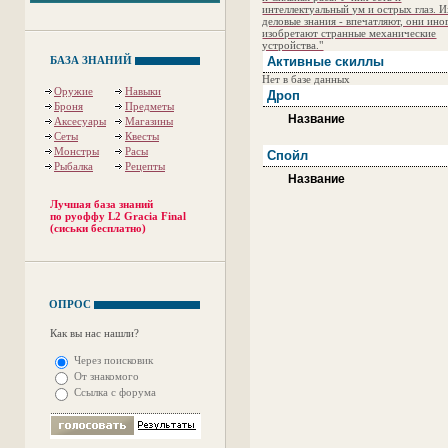
интеллектуальный ум и острых глаз. 
деловые знания - впечатляют, они ино
изобретают странные механические
устройства."
БАЗА ЗНАНИЙ
Активные скиллы
Нет в базе данных
Оружие
Навыки
Дроп
Броня
Предметы
Название
Аксесуары
Магазины
Сеты
Квесты
Монстры
Расы
Спойл
Рыбалка
Рецепты
Название
Лучшая база знаний
по руоффу L2 Gracia Final
(сиськи бесплатно)
ОПРОС
Как вы нас нашли?
Через поисковик
От знакомого
Ссылка с форума