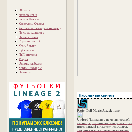
Об игре
Начало игры
Расы и Классы
Квесты на Классы
Автоматы с выводом на карту
Помощь крафтеру
Примерочная
Справочник L2
Клан/Альянс
Субклассы
ПвП система
Медиа
Основы рыбалки
Карты Lineage 2
Новости
Пассивные скиллы
Resist Full Magic Attack
none
Undead
"Вызванное из могил черной
магией, проклятие или мощь злого ум
имеет низкий интеллект недостаток
творения и может выполнить только