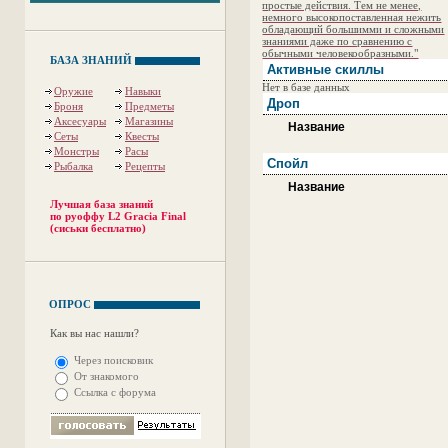
простые действия. Тем не менее,
немного высокопоставленная нежить
обладающий большимми и сложными
знаниями даже по сравнению с
обычными человекообразными."
БАЗА ЗНАНИЙ
Активные скиллы
Нет в базе данных
Оружие
Навыки
Дроп
Броня
Предметы
Аксесуары
Магазины
Название
Сеты
Квесты
Монстры
Расы
Спойл
Рыбалка
Рецепты
Название
Лучшая база знаний
по руоффу L2 Gracia Final
(сиськи бесплатно)
ОПРОС
Как вы нас нашли?
Через поисковик
От знакомого
Ссылка с форума