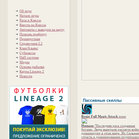
Об игре
Начало игры
Расы и Классы
Квесты на Классы
Автоматы с выводом на карту
Помощь крафтеру
Примерочная
Справочник L2
Клан/Альянс
Субклассы
ПвП система
Медиа
Основы рыбалки
Карты Lineage 2
Новости
Пассивные скиллы
Resist Full Magic Attack
none
Humans
"Последняя раса созданная
богами, Люди выиграли расовую войн
доминируют в этом мире. Их Сильная
страсть к доминированию подпиталас