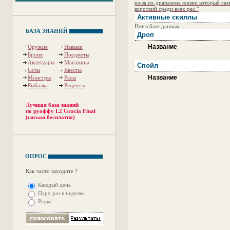
из-за их диапазона жизни который са
короткий среди всех рас."
Активные скиллы
Нет в базе данных
БАЗА ЗНАНИЙ
Дроп
Название
Оружие
Навыки
Броня
Предметы
Аксесуары
Магазины
Спойл
Сеты
Квесты
Название
Монстры
Расы
Рыбалка
Рецепты
Лучшая база знаний
по руоффу L2 Gracia Final
(сиськи бесплатно)
ОПРОС
Как часто заходите ?
Каждый день
Пару раз в неделю
Редко