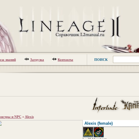
аза знаний
Загрузка
Контакты
ПОИСК
нстры и NPC
»
Alexis
Alexis
(female)