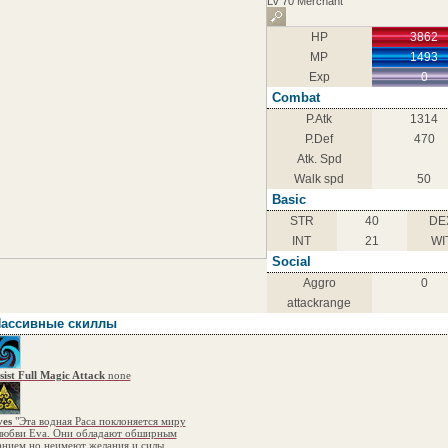
Lv 70 Merchant
HP
3862
MP
1493
Exp
0
Combat
P.Atk
1314
P.Def
470
Atk. Spd
Walk spd
50
Basic
STR
40
DE
INT
21
WI
Social
Aggro
0
attackrange
ассивные скиллы
sist Full Magic Attack
none
ves
"Эта водная Раса поклоняется миру
любви Eva. Они обладают обширным
анием но неимеют желания и силы,