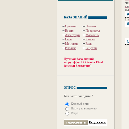
чт
ст
вы
А
БАЗА ЗНАНИЙ
Не
Д
Оружие
Навыки
Броня
Предметы
Аксесуары
Магазины
Сеты
Квесты
С
Монстры
Расы
Рыбалка
Рецепты
Лучшая база знаний
по руоффу L2 Gracia Final
(сиськи бесплатно)
ОПРОС
Как часто заходите ?
Каждый день
Пару раз в неделю
Редко