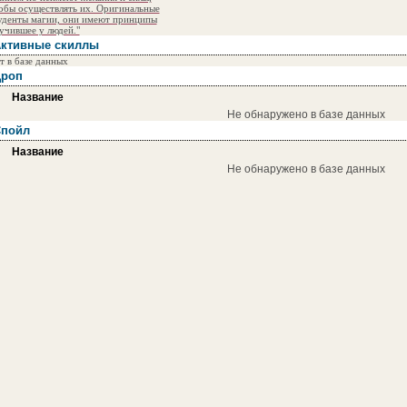
обы осуществлять их. Оригинальные
уденты магии, они имеют принципы
учившее у людей."
ктивные скиллы
т в базе данных
роп
Название
Не обнаружено в базе данных
пойл
Название
Не обнаружено в базе данных