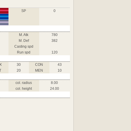
SP
0
M. Atk
780
M. Def
382
Casting spd
Run spd
120
X
30
CON
43
T
20
MEN
10
col. radius
8.00
col. height
24.00