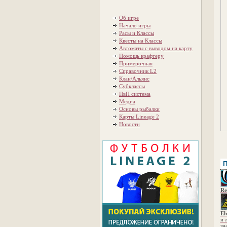
Об игре
Начало игры
Расы и Классы
Квесты на Классы
Автоматы с выводом на карту
Помощь крафтеру
Примерочная
Справочник L2
Клан/Альянс
Субклассы
ПвП система
Медиа
Основы рыбалки
Карты Lineage 2
Новости
П
Re
El
и 
зн