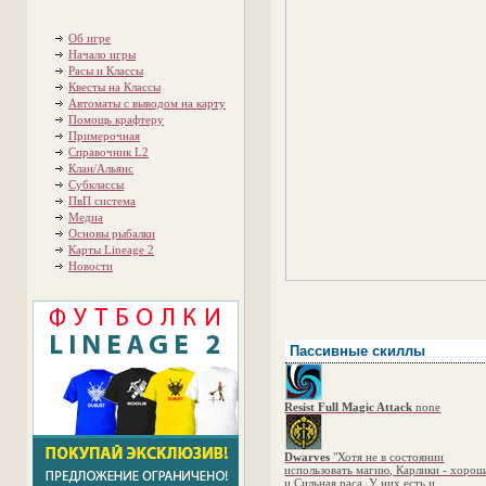
Об игре
Начало игры
Расы и Классы
Квесты на Классы
Автоматы с выводом на карту
Помощь крафтеру
Примерочная
Справочник L2
Клан/Альянс
Субклассы
ПвП система
Медиа
Основы рыбалки
Карты Lineage 2
Новости
Пассивные скиллы
Resist Full Magic Attack
none
Dwarves
"Хотя не в состоянии
использовать магию, Карлики - хорош
и Сильная раса. У них есть и