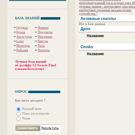
интеллектуальный ум и острых глаз. 
деловые знания - впечатляют, они ино
изобретают странные механические
устройства."
БАЗА ЗНАНИЙ
Активные скиллы
Нет в базе данных
Оружие
Навыки
Дроп
Броня
Предметы
Название
Аксесуары
Магазины
Сеты
Квесты
Монстры
Расы
Спойл
Рыбалка
Рецепты
Название
Лучшая база знаний
по руоффу L2 Gracia Final
(сиськи бесплатно)
ОПРОС
Как часто заходите ?
Каждый день
Пару раз в неделю
Редко