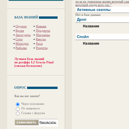
из-за их диапазона жизни который са
короткий среди всех рас."
Активные скиллы
Нет в базе данных
БАЗА ЗНАНИЙ
Дроп
Название
Оружие
Навыки
Броня
Предметы
Аксесуары
Магазины
Спойл
Сеты
Квесты
Название
Монстры
Расы
Рыбалка
Рецепты
Лучшая база знаний
по руоффу L2 Gracia Final
(сиськи бесплатно)
ОПРОС
Как вы нас нашли?
Через поисковик
От знакомого
Ссылка с форума