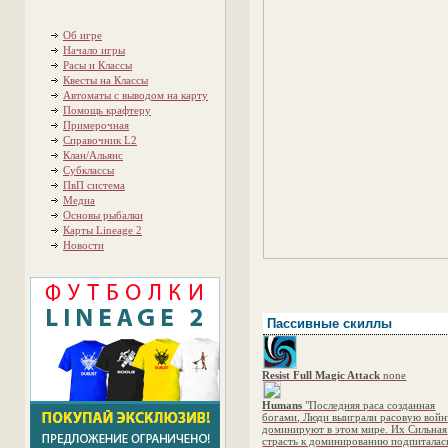
Об игре
Начало игры
Расы и Классы
Квесты на Классы
Автоматы с выводом на карту
Помощь крафтеру
Примерочная
Справочник L2
Клан/Альянс
Субклассы
ПвП система
Медиа
Основы рыбалки
Карты Lineage 2
Новости
Пассивные скиллы
Resist Full Magic Attack
none
Humans
"Последняя раса созданная
богами, Люди выиграли расовую войн
доминируют в этом мире. Их Сильная
страсть к доминированию подпиталас