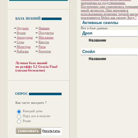
запрещены их родственникам.
Постепенно они становились темными
своей личности. Они знатокив в
использовании практики черной маги
поклоняются Shilen как своему Богу."
БАЗА ЗНАНИЙ
Активные скиллы
Оружие
Навыки
Нет в базе данных
Броня
Предметы
Дроп
Аксесуары
Магазины
Название
Сеты
Квесты
Монстры
Расы
Рыбалка
Рецепты
Спойл
Название
Лучшая база знаний
по руоффу L2 Gracia Final
(сиськи бесплатно)
ОПРОС
Как часто заходите ?
Каждый день
Пару раз в неделю
Редко