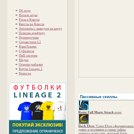
Об игре
Начало игры
Расы и Классы
Квесты на Классы
Автоматы с выводом на карту
Помощь крафтеру
Примерочная
Справочник L2
Клан/Альянс
Субклассы
ПвП система
Медиа
Основы рыбалки
Карты Lineage 2
Новости
Пассивные скиллы
Resist Full Magic Attack
none
Dark Elves
"Союз Elves сформировалс
давно и посвящен в самые тайны
темного искусства, который были