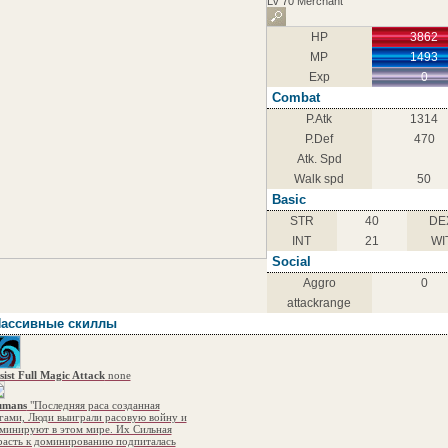
Lv 70 Merchant
HP
3862
MP
1493
Exp
0
Combat
P.Atk
1314
P.Def
470
Atk. Spd
Walk spd
50
Basic
STR
40
DE
INT
21
WI
Social
Aggro
0
attackrange
ассивные скиллы
sist Full Magic Attack
none
mans
"Последняя раса созданная
гами, Люди выиграли расовую войну и
минируют в этом мире. Их Сильная
расть к доминированию подпиталась