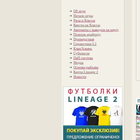
Об игре
Начало игры
Расы и Классы
Квесты на Классы
Автоматы с выводом на карту
Помощь крафтеру
Примерочная
Справочник L2
Клан/Альянс
Субклассы
ПвП система
Медиа
Основы рыбалки
Карты Lineage 2
Новости
П
Re
Hu
бо
до
ст