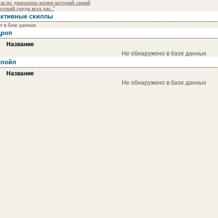
-за их диапазона жизни который самый
роткий среди всех рас."
ктивные скиллы
т в базе данных
роп
Название
Не обнаружено в базе данных
пойл
Название
Не обнаружено в базе данных