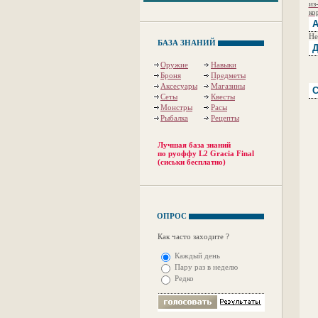
из
ко
А
Не
БАЗА ЗНАНИЙ
Д
Оружие
Навыки
Броня
Предметы
Аксесуары
Магазины
С
Сеты
Квесты
Монстры
Расы
Рыбалка
Рецепты
Лучшая база знаний
по руоффу L2 Gracia Final
(сиськи бесплатно)
ОПРОС
Как часто заходите ?
Каждый день
Пару раз в неделю
Редко