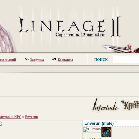
аза знаний
Загрузка
Контакты
ПОИСК
нстры и NPC
»
Enverun
Enverun
(male)