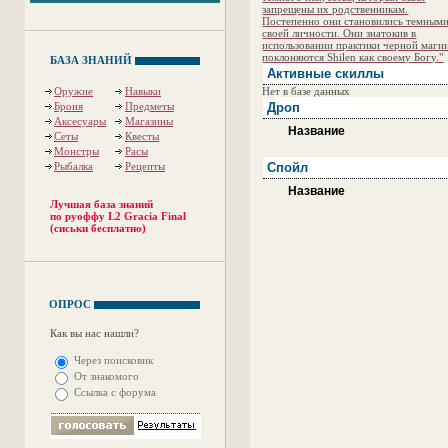
запрещены их родственникам.
Постепенно они становились темными
своей личности. Они знатокив в
использовании практики черной маги
поклоняются Shilen как своему Богу."
БАЗА ЗНАНИЙ
Активные скиллы
Оружие
Навыки
Нет в базе данных
Броня
Предметы
Дроп
Аксесуары
Магазины
Название
Сеты
Квесты
Монстры
Расы
Рыбалка
Рецепты
Спойл
Название
Лучшая база знаний
по руоффу L2 Gracia Final
(сиськи бесплатно)
ОПРОС
Как вы нас нашли?
Через поисковик
От знакомого
Ссылка с форума