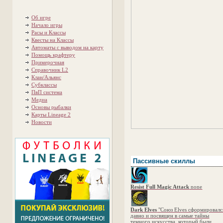
Об игре
Начало игры
Расы и Классы
Квесты на Классы
Автоматы с выводом на карту
Помощь крафтеру
Примерочная
Справочник L2
Клан/Альянс
Субклассы
ПвП система
Медиа
Основы рыбалки
Карты Lineage 2
Новости
Пассивные скиллы
Resist Full Magic Attack
none
Dark Elves
"Союз Elves сформировалс
давно и посвящен в самые тайны
темного искусства, который были