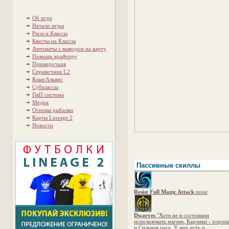
Об игре
Начало игры
Расы и Классы
Квесты на Классы
Автоматы с выводом на карту
Помощь крафтеру
Примерочная
Справочник L2
Клан/Альянс
Субклассы
ПвП система
Медиа
Основы рыбалки
Карты Lineage 2
Новости
Пассивные скиллы
Resist Full Magic Attack
none
Dwarves
"Хотя не в состоянии
использовать магию, Карлики - хорош
и Сильная раса. У них есть и