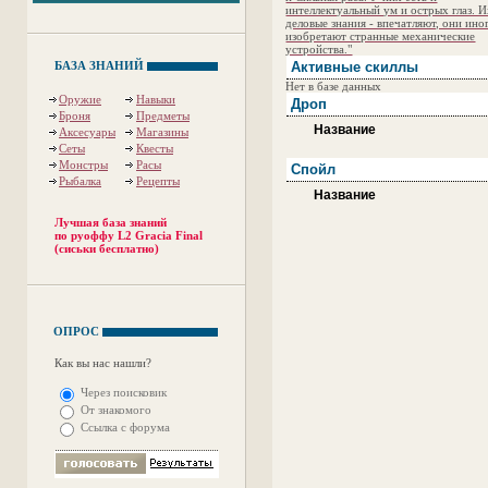
интеллектуальный ум и острых глаз. 
деловые знания - впечатляют, они ино
изобретают странные механические
устройства."
БАЗА ЗНАНИЙ
Активные скиллы
Нет в базе данных
Оружие
Навыки
Дроп
Броня
Предметы
Название
Аксесуары
Магазины
Сеты
Квесты
Монстры
Расы
Спойл
Рыбалка
Рецепты
Название
Лучшая база знаний
по руоффу L2 Gracia Final
(сиськи бесплатно)
ОПРОС
Как вы нас нашли?
Через поисковик
От знакомого
Ссылка с форума