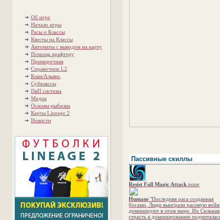
Об игре
Начало игры
Расы и Классы
Квесты на Классы
Автоматы с выводом на карту
Помощь крафтеру
Примерочная
Справочник L2
Клан/Альянс
Субклассы
ПвП система
Медиа
Основы рыбалки
Карты Lineage 2
Новости
Пассивные скиллы
Resist Full Magic Attack
none
Humans
"Последняя раса созданная
богами, Люди выиграли расовую войн
доминируют в этом мире. Их Сильная
страсть к доминированию подпиталас