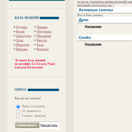
из-за их диапазона жизни который са
короткий среди всех рас."
Активные скиллы
Нет в базе данных
БАЗА ЗНАНИЙ
Дроп
Название
Оружие
Навыки
Броня
Предметы
Аксесуары
Магазины
Спойл
Сеты
Квесты
Название
Монстры
Расы
Рыбалка
Рецепты
Лучшая база знаний
по руоффу L2 Gracia Final
(сиськи бесплатно)
ОПРОС
Как вы нас нашли?
Через поисковик
От знакомого
Ссылка с форума