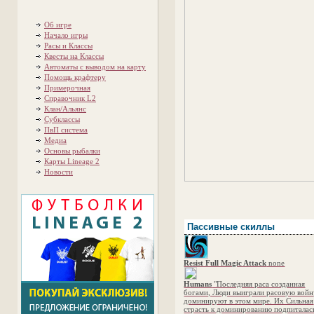
Об игре
Начало игры
Расы и Классы
Квесты на Классы
Автоматы с выводом на карту
Помощь крафтеру
Примерочная
Справочник L2
Клан/Альянс
Субклассы
ПвП система
Медиа
Основы рыбалки
Карты Lineage 2
Новости
Пассивные скиллы
Resist Full Magic Attack
none
Humans
"Последняя раса созданная
богами, Люди выиграли расовую войн
доминируют в этом мире. Их Сильная
страсть к доминированию подпиталас