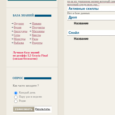
из-за их диапазона жизни который са
короткий среди всех рас."
Активные скиллы
Нет в базе данных
БАЗА ЗНАНИЙ
Дроп
Название
Оружие
Навыки
Броня
Предметы
Аксесуары
Магазины
Спойл
Сеты
Квесты
Название
Монстры
Расы
Рыбалка
Рецепты
Лучшая база знаний
по руоффу L2 Gracia Final
(сиськи бесплатно)
ОПРОС
Как часто заходите ?
Каждый день
Пару раз в неделю
Редко