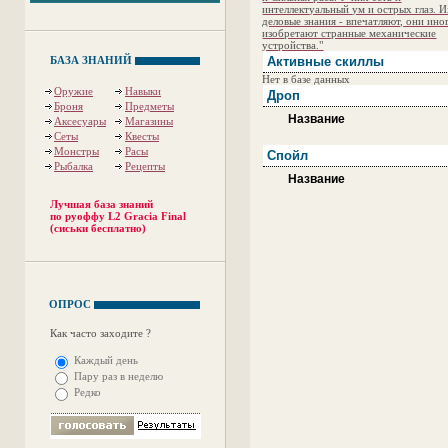
интеллектуальный ум и острых глаз. 
деловые знания - впечатляют, они ино
изобретают странные механические
устройства."
БАЗА ЗНАНИЙ
Активные скиллы
Нет в базе данных
Оружие
Навыки
Дроп
Броня
Предметы
Название
Аксесуары
Магазины
Сеты
Квесты
Монстры
Расы
Спойл
Рыбалка
Рецепты
Название
Лучшая база знаний
по руоффу L2 Gracia Final
(сиськи бесплатно)
ОПРОС
Как часто заходите ?
Каждый день
Пару раз в неделю
Редко