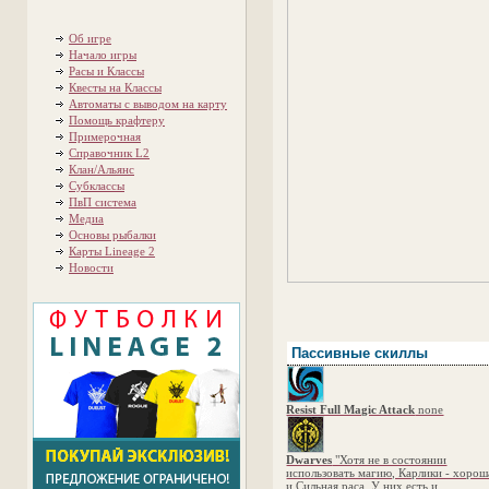
Об игре
Начало игры
Расы и Классы
Квесты на Классы
Автоматы с выводом на карту
Помощь крафтеру
Примерочная
Справочник L2
Клан/Альянс
Субклассы
ПвП система
Медиа
Основы рыбалки
Карты Lineage 2
Новости
Пассивные скиллы
Resist Full Magic Attack
none
Dwarves
"Хотя не в состоянии
использовать магию, Карлики - хорош
и Сильная раса. У них есть и