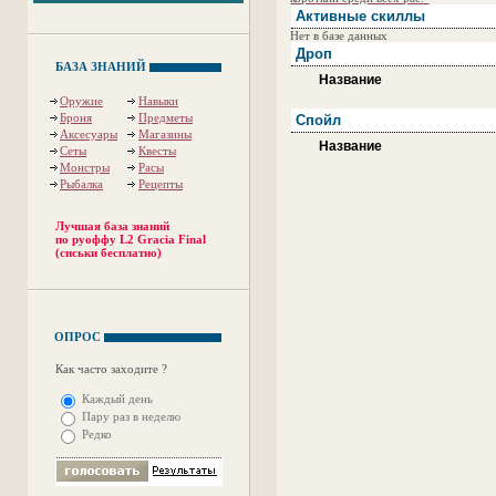
Активные скиллы
Нет в базе данных
Дроп
БАЗА ЗНАНИЙ
Название
Оружие
Навыки
Броня
Предметы
Спойл
Аксесуары
Магазины
Название
Сеты
Квесты
Монстры
Расы
Рыбалка
Рецепты
Лучшая база знаний
по руоффу L2 Gracia Final
(сиськи бесплатно)
ОПРОС
Как часто заходите ?
Каждый день
Пару раз в неделю
Редко