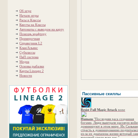
Об игре
Начало игры
Расы и Классы
Квесты на Классы
Автоматы с выводом на карту
Помощь крафтеру
Примерочная
Справочник L2
Клан/Альянс
Субклассы
ПвП система
Медиа
Основы рыбалки
Карты Lineage 2
Новости
Пассивные скиллы
Resist Full Magic Attack
none
Humans
"Последняя раса созданная
богами, Люди выиграли расовую войн
доминируют в этом мире. Их Сильная
страсть к доминированию подпиталас
из-за их диапазона жизни который са
короткий среди всех рас."