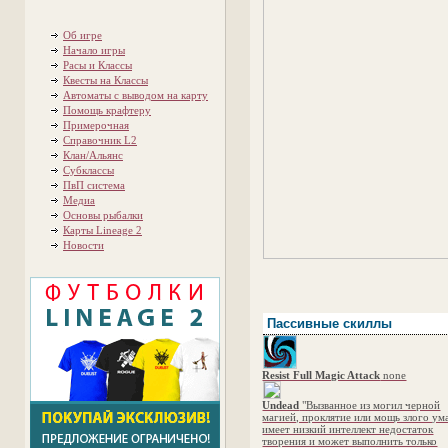
Об игре
Начало игры
Расы и Классы
Квесты на Классы
Автоматы с выводом на карту
Помощь крафтеру
Примерочная
Справочник L2
Клан/Альянс
Субклассы
ПвП система
Медиа
Основы рыбалки
Карты Lineage 2
Новости
Пассивные скиллы
Resist Full Magic Attack
none
Undead
"Вызванное из могил черной
магией, проклятие или мощь злого ум
имеет низкий интеллект недостаток
творения и может выполнить только