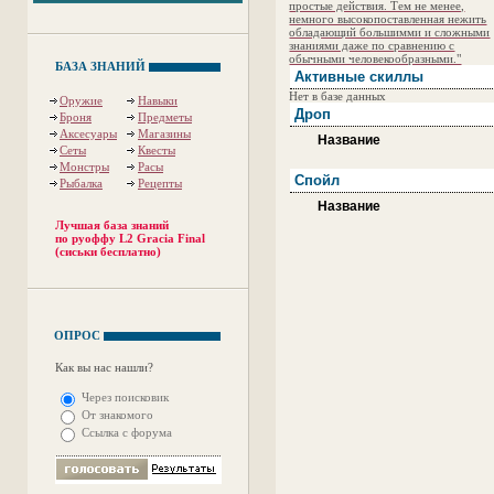
простые действия. Тем не менее,
немного высокопоставленная нежить
обладающий большимми и сложными
знаниями даже по сравнению с
обычными человекообразными."
БАЗА ЗНАНИЙ
Активные скиллы
Нет в базе данных
Оружие
Навыки
Дроп
Броня
Предметы
Аксесуары
Магазины
Название
Сеты
Квесты
Монстры
Расы
Спойл
Рыбалка
Рецепты
Название
Лучшая база знаний
по руоффу L2 Gracia Final
(сиськи бесплатно)
ОПРОС
Как вы нас нашли?
Через поисковик
От знакомого
Ссылка с форума