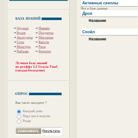
Активные скиллы
Нет в базе данных
Дроп
БАЗА ЗНАНИЙ
Название
Оружие
Навыки
Спойл
Броня
Предметы
Аксесуары
Магазины
Название
Сеты
Квесты
Монстры
Расы
Рыбалка
Рецепты
Лучшая база знаний
по руоффу L2 Gracia Final
(сиськи бесплатно)
ОПРОС
Как часто заходите ?
Каждый день
Пару раз в неделю
Редко