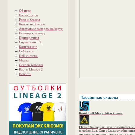
Об игре
Начало игры
Расы и Классы
Квесты на Классы
Автоматы с выводом на карту
Помощь крафтеру
Примерочная
Справочник L2
Клан/Альянс
Субклассы
ПвП система
Медиа
Основы рыбалки
Карты Lineage 2
Новости
Пассивные скиллы
Resist Full Magic Attack
none
Elves
"Эта водная Раса поклоняется м
и любви Eva. Они обладают обширны
знанием но неимеют желания и силы,