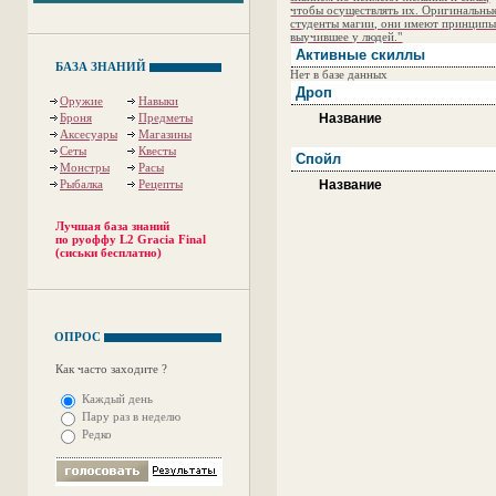
чтобы осуществлять их. Оригинальны
студенты магии, они имеют принцип
выучившее у людей."
Активные скиллы
БАЗА ЗНАНИЙ
Нет в базе данных
Дроп
Оружие
Навыки
Броня
Предметы
Название
Аксесуары
Магазины
Сеты
Квесты
Спойл
Монстры
Расы
Рыбалка
Рецепты
Название
Лучшая база знаний
по руоффу L2 Gracia Final
(сиськи бесплатно)
ОПРОС
Как часто заходите ?
Каждый день
Пару раз в неделю
Редко