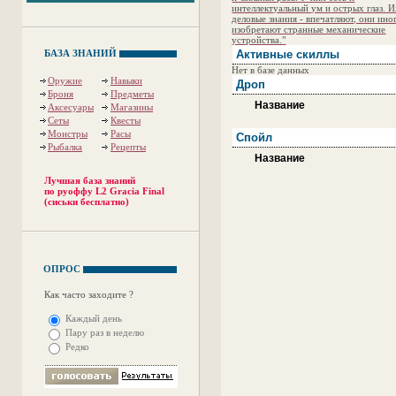
интеллектуальный ум и острых глаз. 
деловые знания - впечатляют, они ино
изобретают странные механические
устройства."
БАЗА ЗНАНИЙ
Активные скиллы
Нет в базе данных
Оружие
Навыки
Дроп
Броня
Предметы
Название
Аксесуары
Магазины
Сеты
Квесты
Монстры
Расы
Спойл
Рыбалка
Рецепты
Название
Лучшая база знаний
по руоффу L2 Gracia Final
(сиськи бесплатно)
ОПРОС
Как часто заходите ?
Каждый день
Пару раз в неделю
Редко