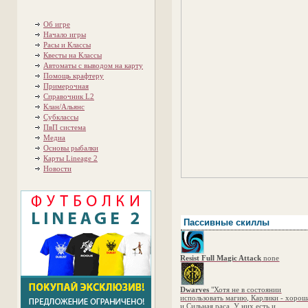
Об игре
Начало игры
Расы и Классы
Квесты на Классы
Автоматы с выводом на карту
Помощь крафтеру
Примерочная
Справочник L2
Клан/Альянс
Субклассы
ПвП система
Медиа
Основы рыбалки
Карты Lineage 2
Новости
Пассивные скиллы
Resist Full Magic Attack
none
Dwarves
"Хотя не в состоянии
использовать магию, Карлики - хорош
и Сильная раса. У них есть и