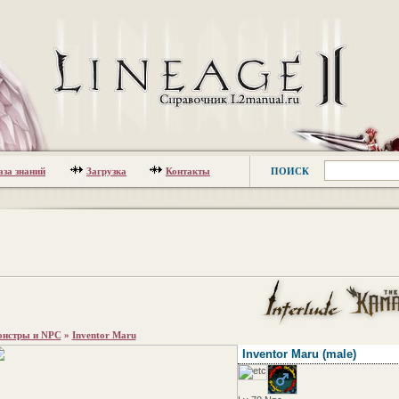
аза знаний
Загрузка
Контакты
ПОИСК
нстры и NPC
»
Inventor Maru
Inventor Maru
(male)