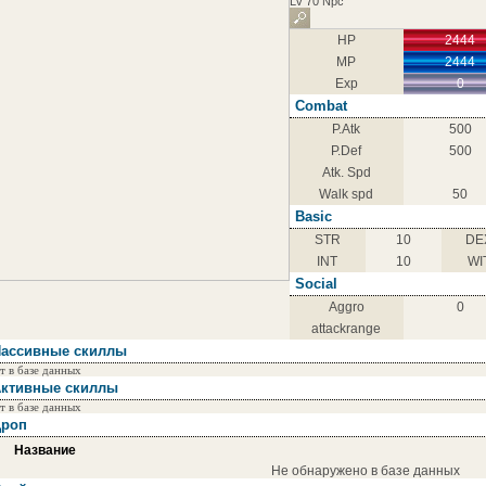
Lv 70 Npc
HP
2444
MP
2444
Exp
0
Combat
P.Atk
500
P.Def
500
Atk. Spd
Walk spd
50
Basic
STR
10
DE
INT
10
WI
Social
Aggro
0
attackrange
ассивные скиллы
т в базе данных
ктивные скиллы
т в базе данных
роп
Название
Не обнаружено в базе данных