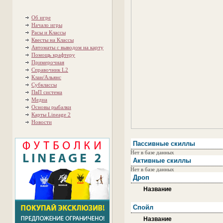
Об игре
Начало игры
Расы и Классы
Квесты на Классы
Автоматы с выводом на карту
Помощь крафтеру
Примерочная
Справочник L2
Клан/Альянс
Субклассы
ПвП система
Медиа
Основы рыбалки
Карты Lineage 2
Новости
Пассивные скиллы
Нет в базе данных
Активные скиллы
Нет в базе данных
Дроп
Название
Спойл
Название