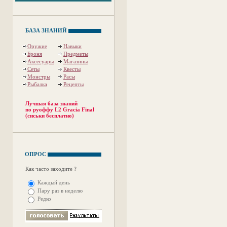
БАЗА ЗНАНИЙ
Оружие
Навыки
Броня
Предметы
Аксесуары
Магазины
Сеты
Квесты
Монстры
Расы
Рыбалка
Рецепты
Лучшая база знаний
по руоффу L2 Gracia Final
(сиськи бесплатно)
ОПРОС
Как часто заходите ?
Каждый день
Пару раз в неделю
Редко