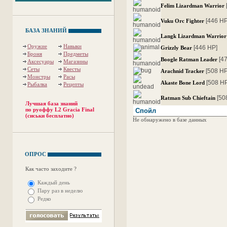
Felim Lizardman Warrior
[446 HP
Vuku Orc Fighter
БАЗА ЗНАНИЙ
Langk Lizardman Warrior
Оружие
Навыки
[446 HP]
Grizzly Bear
Броня
Предметы
[4
Boogle Ratman Leader
Аксесуары
Магазины
Сеты
Квесты
[508 HP
Arachnid Tracker
Монстры
Расы
[508 H
Akaste Bone Lord
Рыбалка
Рецепты
[50
Ratman Sub Chieftain
Лучшая база знаний
по руоффу L2 Gracia Final
Спойл
(сиськи бесплатно)
Не обнаружено в базе данных
ОПРОС
Как часто заходите ?
Каждый день
Пару раз в неделю
Редко