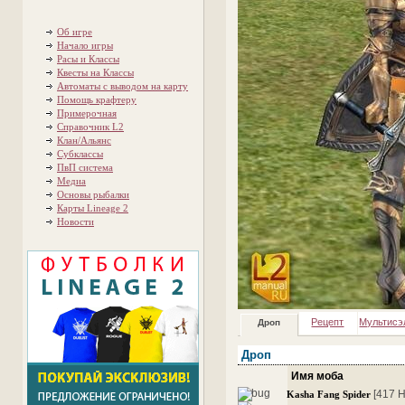
Об игре
Начало игры
Расы и Классы
Квесты на Классы
Автоматы с выводом на карту
Помощь крафтеру
Примерочная
Справочник L2
Клан/Альянс
Субклассы
ПвП система
Медиа
Основы рыбалки
Карты Lineage 2
Новости
Рецепт
Мультисэ
Дроп
Дроп
Имя моба
[417 
Kasha Fang Spider