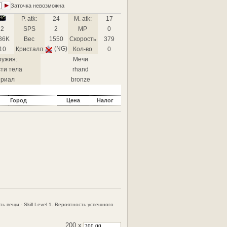
Заточка невозможна
P. atk:
24
M. atk:
17
2
SPS
2
MP
0
36K
Вес
1550
Скорость
379
(NG)
10
Кристалл
Кол-во
0
ружия:
Мечи
ти тела
rhand
риал
bronze
Город
Цена
Налог
ь вещи - Skill Level 1. Вероятность успешного
200 x