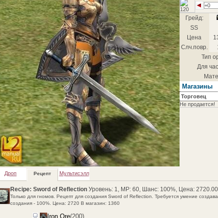
+0
Грейд:
SS
Цена
1
Слч.повр.
Тип о
Для час
Мате
Магазины
Торговец
Не продается!
Дроп
Мультисэлл
Рецепт
Recipe: Sword of Reflection
Уровень: 1, MP: 60, Шанс: 100%, Цена: 2720.00
Только для гномов. Рецепт для создания Sword of Reflection. Требуется умение создават
создания - 100%. Цена: 2720 В магазин: 1360
Iron Ore
(200)