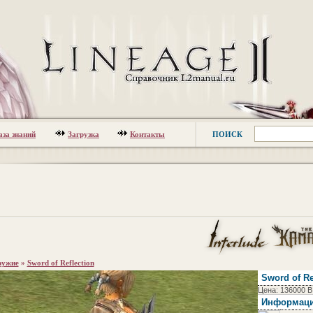
аза знаний
Загрузка
Контакты
ПОИСК
ужие
»
Sword of Reflection
Sword of Re
Цена: 136000 В
Информац