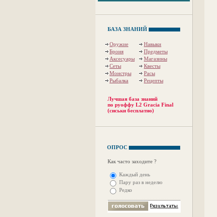
БАЗА ЗНАНИЙ
Оружие
Навыки
Броня
Предметы
Аксесуары
Магазины
Сеты
Квесты
Монстры
Расы
Рыбалка
Рецепты
Лучшая база знаний
по руоффу L2 Gracia Final
(сиськи бесплатно)
ОПРОС
Как часто заходите ?
Каждый день
Пару раз в неделю
Редко