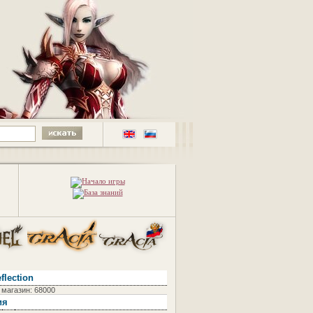
flection
 магазин: 68000
ия