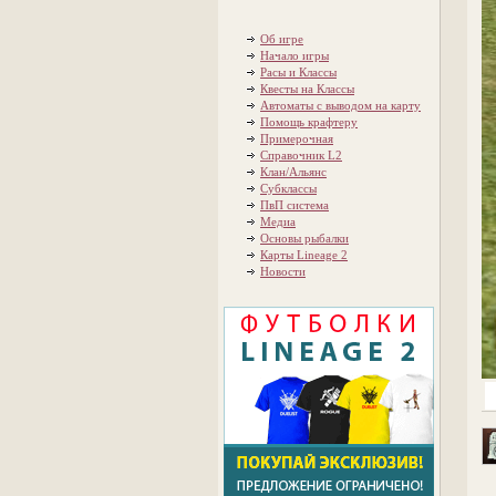
Об игре
Начало игры
Расы и Классы
Квесты на Классы
Автоматы с выводом на карту
Помощь крафтеру
Примерочная
Справочник L2
Клан/Альянс
Субклассы
ПвП система
Медиа
Основы рыбалки
Карты Lineage 2
Новости