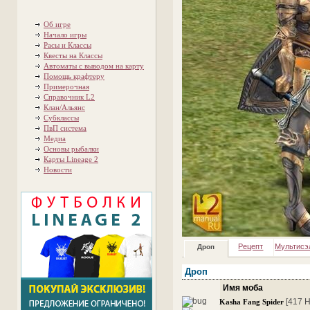
Об игре
Начало игры
Расы и Классы
Квесты на Классы
Автоматы с выводом на карту
Помощь крафтеру
Примерочная
Справочник L2
Клан/Альянс
Субклассы
ПвП система
Медиа
Основы рыбалки
Карты Lineage 2
Новости
Рецепт
Мультисэ
Дроп
Дроп
Имя моба
[417 
Kasha Fang Spider