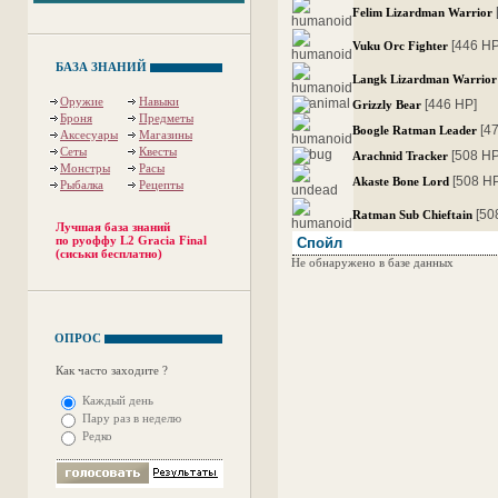
Felim Lizardman Warrior
[446 HP
Vuku Orc Fighter
БАЗА ЗНАНИЙ
Langk Lizardman Warrior
Оружие
Навыки
[446 HP]
Grizzly Bear
Броня
Предметы
[4
Boogle Ratman Leader
Аксесуары
Магазины
Сеты
Квесты
[508 HP
Arachnid Tracker
Монстры
Расы
[508 H
Akaste Bone Lord
Рыбалка
Рецепты
[50
Ratman Sub Chieftain
Лучшая база знаний
по руоффу L2 Gracia Final
Спойл
(сиськи бесплатно)
Не обнаружено в базе данных
ОПРОС
Как часто заходите ?
Каждый день
Пару раз в неделю
Редко