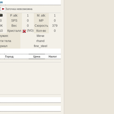
ия
Заточка невозможна
P. atk:
1
M. atk:
1
0
SPS
0
MP
0
0K
Вес
0
Скорость
379
(NG)
10
Кристалл
Кол-во
0
ружия:
Мечи
ти тела
rhand
риал
fine_steel
Город
Цена
Налог