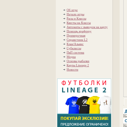
Об игре
Начало игры
Расы и Классы
Квесты на Классы
Автоматы с выводом на карту
Помощь крафтеру
Примерочная
Справочник L2
Клан/Альянс
Субклассы
ПвП система
Медиа
Основы рыбалки
Карты Lineage 2
Новости
Д
Не
С
Не