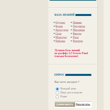
БАЗА ЗНАНИЙ
Оружие
Навыки
Броня
Предметы
Аксесуары
Магазины
Сеты
Квесты
Монстры
Расы
Рыбалка
Рецепты
Лучшая база знаний
по руоффу L2 Gracia Final
(сиськи бесплатно)
ОПРОС
Как часто заходите ?
Каждый день
Пару раз в неделю
Редко