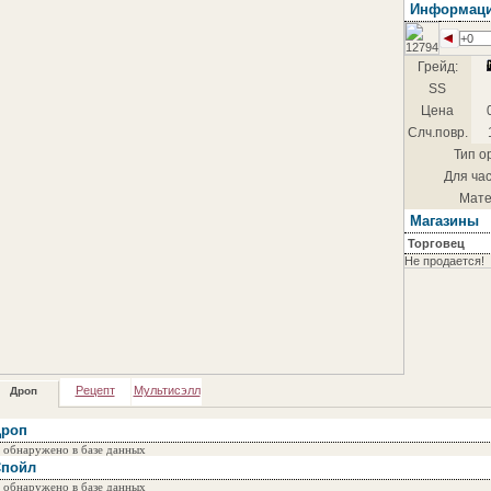
Информац
+0
Грейд:
SS
Цена
Слч.повр.
Тип о
Для час
Мате
Магазины
Торговец
Не продается!
Рецепт
Мультисэлл
Дроп
роп
 обнаружено в базе данных
пойл
 обнаружено в базе данных