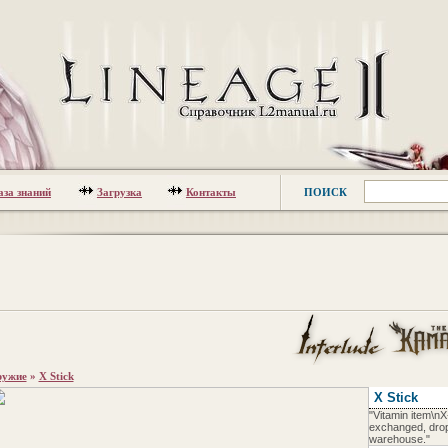
аза знаний
Загрузка
Контакты
ПОИСК
ужие
»
X Stick
X Stick
"Vitamin item\nX
exchanged, drop
warehouse."