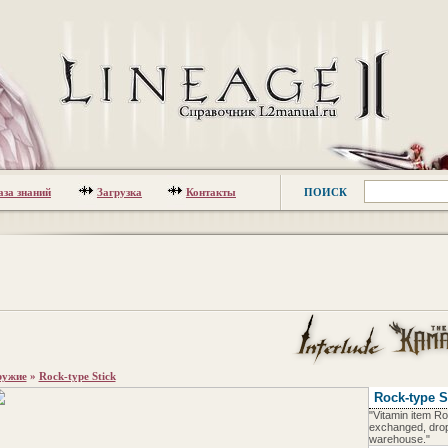
аза знаний
Загрузка
Контакты
ПОИСК
ужие
»
Rock-type Stick
Rock-type S
"Vitamin item Ro
exchanged, drop
warehouse."