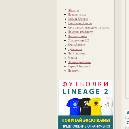
Об игре
Начало игры
Расы и Классы
Квесты на Классы
Автоматы с выводом на карту
Помощь крафтеру
Примерочная
Справочник L2
Клан/Альянс
Субклассы
ПвП система
Медиа
Основы рыбалки
Карты Lineage 2
Новости
Д
Не
С
Не