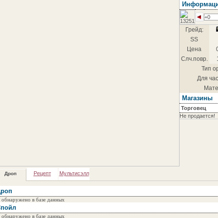
Информац
+0
Грейд:
SS
Цена
Слч.повр.
Тип о
Для час
Мате
Магазины
Торговец
Не продается!
Рецепт
Мультисэлл
Дроп
роп
 обнаружено в базе данных
пойл
 обнаружено в базе данных