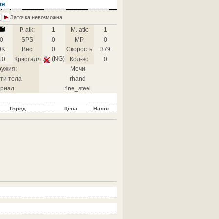
ия
Заточка невозможна
P. atk:
1
M. atk:
1
0
SPS
0
MP
0
0K
Вес
0
Скорость
379
(NG)
10
Кристалл
Кол-во
0
ружия:
Мечи
ти тела
rhand
риал
fine_steel
Город
Цена
Налог