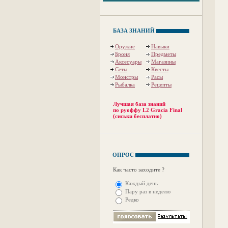
БАЗА ЗНАНИЙ
Оружие
Навыки
Броня
Предметы
Аксесуары
Магазины
Сеты
Квесты
Монстры
Расы
Рыбалка
Рецепты
Лучшая база знаний
по руоффу L2 Gracia Final
(сиськи бесплатно)
ОПРОС
Как часто заходите ?
Каждый день
Пару раз в неделю
Редко