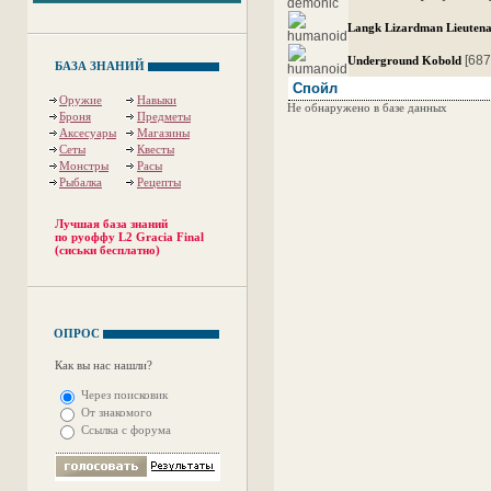
Langk Lizardman Lieuten
[687
Underground Kobold
БАЗА ЗНАНИЙ
Спойл
Оружие
Навыки
Не обнаружено в базе данных
Броня
Предметы
Аксесуары
Магазины
Сеты
Квесты
Монстры
Расы
Рыбалка
Рецепты
Лучшая база знаний
по руоффу L2 Gracia Final
(сиськи бесплатно)
ОПРОС
Как вы нас нашли?
Через поисковик
От знакомого
Ссылка с форума