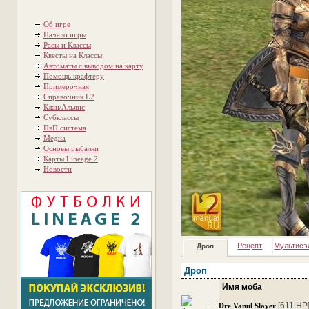
Об игре
Начало игры
Расы и Классы
Квесты на Классы
Автоматы с выводом на карту
Помощь крафтеру
Примерочная
Справочник L2
Клан/Альянс
Субклассы
ПвП система
Медиа
Основы рыбалки
Карты Lineage 2
Новости
Рецепт
Мультисэ
Дроп
Дроп
Имя моба
[611 HP
Dre Vanul Slayer