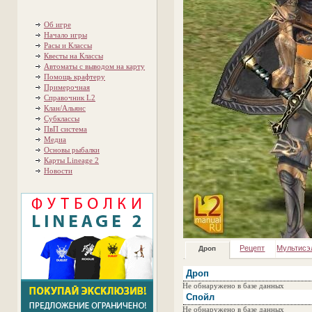
Об игре
Начало игры
Расы и Классы
Квесты на Классы
Автоматы с выводом на карту
Помощь крафтеру
Примерочная
Справочник L2
Клан/Альянс
Субклассы
ПвП система
Медиа
Основы рыбалки
Карты Lineage 2
Новости
Рецепт
Мультисэ
Дроп
Дроп
Не обнаружено в базе данных
Спойл
Не обнаружено в базе данных