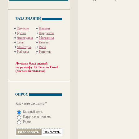
БАЗА ЗНАНИЙ
Оружие
Навыки
Броня
Предметы
Аксесуары
Магазины
Сеты
Квесты
Монстры
Расы
Рыбалка
Рецепты
Лучшая база знаний
по руоффу L2 Gracia Final
(сиськи бесплатно)
ОПРОС
Как часто заходите ?
Каждый день
Пару раз в неделю
Редко