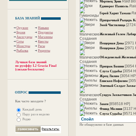
Raid Bo
Мертвец Эрив
Rai
Единорог Паниэль
Ra
Герой Харит Тамаш
БАЗА ЗНАНИЙ
Призрачный Рыцарь К
[2724
Змей Чистилища
Оружие
Навыки
Броня
Предметы
Железный Голем Лабир
Аксесуары
Магазины
Сеты
Квесты
[2971 
Пещерная Дева
Монстры
Расы
[2971 
Пещерная Дева
Рыбалка
Рецепты
Обледенелый Железны
Лучшая база знаний
по руоффу L2 Gracia Final
[3054 
Призрак Башни
(сиськи бесплатно)
[3054 H
Слуга Судьбы
[3054 HP
Жрец Лилим
[30
Епископ Нефилим
Элитный Солдат Захва
ОПРОС
Сундук Захватчиков З
Как часто заходите ?
[858518 HP]
Закен
[3137 
Флинд Молния
Каждый день
[9571 H
Слуга Судьбы
Пару раз в неделю
Спойл
Редко
Не обнаружено в базе данных