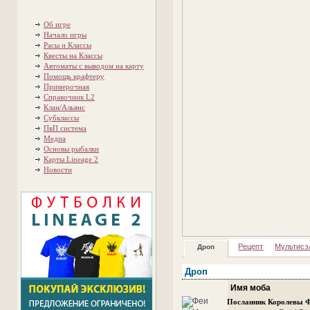
Об игре
Начало игры
Расы и Классы
Квесты на Классы
Автоматы с выводом на карту
Помощь крафтеру
Примерочная
Справочник L2
Клан/Альянс
Субклассы
ПвП система
Медиа
Основы рыбалки
Карты Lineage 2
Новости
Рецепт
Мультисэ
Дроп
Дроп
Имя моба
Посланник Королевы Ф