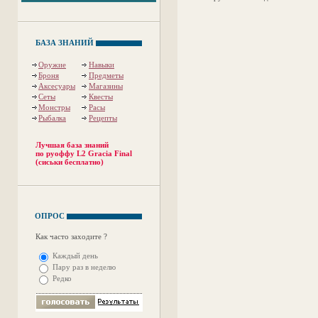
БАЗА ЗНАНИЙ
Оружие
Навыки
Броня
Предметы
Аксесуары
Магазины
Сеты
Квесты
Монстры
Расы
Рыбалка
Рецепты
Лучшая база знаний
по руоффу L2 Gracia Final
(сиськи бесплатно)
ОПРОС
Как часто заходите ?
Каждый день
Пару раз в неделю
Редко