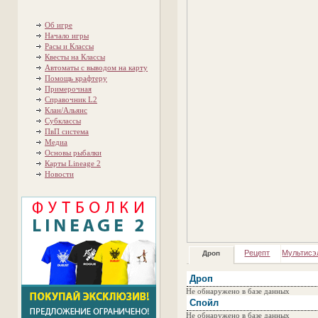
Об игре
Начало игры
Расы и Классы
Квесты на Классы
Автоматы с выводом на карту
Помощь крафтеру
Примерочная
Справочник L2
Клан/Альянс
Субклассы
ПвП система
Медиа
Основы рыбалки
Карты Lineage 2
Новости
Рецепт
Мультисэ
Дроп
Дроп
Не обнаружено в базе данных
Спойл
Не обнаружено в базе данных