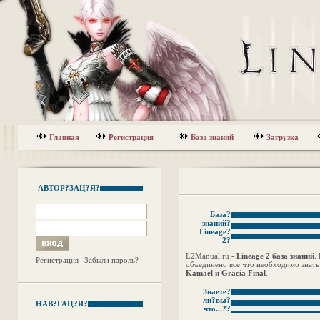
Главная
Регистрация
База знаний
Загрузка
АВТОР?ЗАЦ?Я?
База?
знаний?
Lineage?
2?
L2Manual.ru -
Lineage 2 база знаний
.
Регистрация
Забыли пароль?
объединено все что необходимо знать 
Kamael и Gracia Final
.
Знаете?
ли?вы?
НАВ?ГАЦ?Я?
что...??