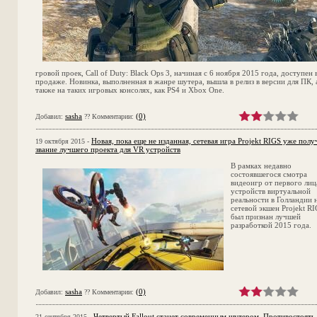
гровой проек, Call of Duty: Black Ops 3, начиная с 6 ноября 2015 года, доступен 
продаже. Новинка, выполненная в жанре шутера, вышла в релиз в версии для ПК, 
также на таких игровых консолях, как PS4 и Xbox One.
sasha
(0)
Добавил:
?? Комментарии:
Новая, пока еще не изданная, сетевая игра Projekt RIGS уже полу
19 октября 2015 -
звание лучшего проекта для VR устройств
В рамках недавно
состоявшегося смотра
видеоигр от первого лиц
устройств виртуальной
реальности в Голландии 
сетевой экшен Projekt R
был признан лучшей
разработкой 2015 года.
sasha
(0)
Добавил:
?? Комментарии:
Четвертый Fallout станет современным шутером. Противостоять
21 сентября 2015 -