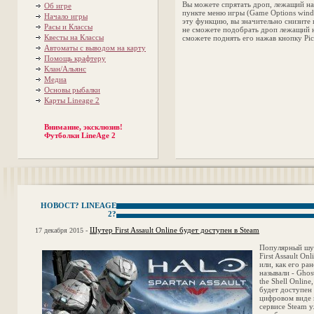
Вы можете спрятать дроп, лежащий на 
Об игре
пункте меню игры (Game Options wind
Начало игры
эту функцию, вы значительно снизите 
Расы и Классы
не сможете подобрать дроп лежащий н
Квесты на Классы
сможете поднять его нажав кнопку Pic
Автоматы с выводом на карту
Помощь крафтеру
Клан/Альянс
Медиа
Основы рыбалки
Карты Lineage 2
Внимание, эксклюзив!
Футболки LineAge 2
НОВОСТ? LINEAGE
2?
Шутер First Assault Online будет доступен в Steam
17 декабря 2015 -
Популярный шу
First Assault Onl
или, как его ран
называли - Ghost
the Shell Online,
будет доступен 
цифровом виде 
сервисе Steam у