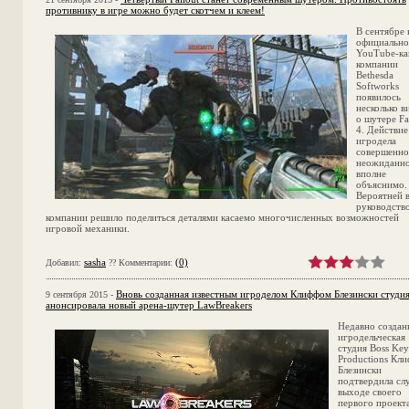
противнику в игре можно будет скотчем и клеем!
В сентябре 
официальн
YouTube-ка
компании
Bethesda
Softworks
появилось
несколько в
о шутере Fa
4. Действие
игродела
совершенно
неожиданно
вполне
объяснимо.
Вероятней в
руководств
компании решило поделиться деталями касаемо многочисленных возможностей
игровой механики.
sasha
(0)
Добавил:
?? Комментарии:
Вновь созданная известным игроделом Клиффом Блезински студи
9 сентября 2015 -
анонсировала новый арена-шутер LawBreakers
Недавно создан
игродельческая
студия Boss Key
Productions Кл
Блезински
подтвердила сл
выходе своего
первого проекта