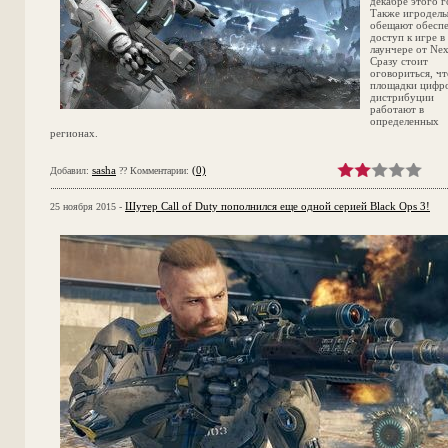
декабре этого г
Также игродел
обещают обесп
доступ к игре в
лаунчере от Ne
Сразу стоит
оговориться, чт
площадки цифр
дистрибуции
работают в
определенных
регионах.
sasha
(0)
Добавил:
?? Комментарии:
Шутер Call of Duty пополнился еще одной серией Black Ops 3!
25 ноября 2015 -