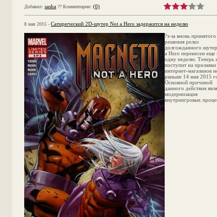
sasha
(0)
Добавил:
?? Комментарии:
Сатирический 2D-шутер Not a Hero задержится на неделю
8 мая 2015 -
?з-за вновь принятого
решения релиз
долгожданного шутер
a Hero перенесен еще 
одну неделю. Теперь 
поступит на прилавки
интернет-магазинов н
раньше 14 мая 2015 г
Основной причиной
данного действия явл
модернизация
внутриигровых проце