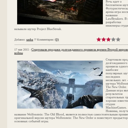
Речь идет о
бесплатном шут
Футуристическ
арена-игра нос
название
LawBreakers. В
разработки
инженеры студ
называли шутер Project BlueStreak.
sasha
(0)
Добавил:
?? Комментарии:
Стартовали продажи долгожданного приквела времен Второй миров
17 мая 2015 -
войны
Стартовали пр
долгожданного
приквела одног
наиболее
популярных шу
последних
нескольких лет -
шутера Wolfenst
The New Order.
Данная игра явл
результатом
старательных т
хорошо известн
студии
MachineGames.
Новинка, получ
название Wolfenstein: The Old Blood, является полностью самостоятельным прикв
оригинальной версии шутера Wolfenstein: The New Order и повествует предысто
основных событий игры.