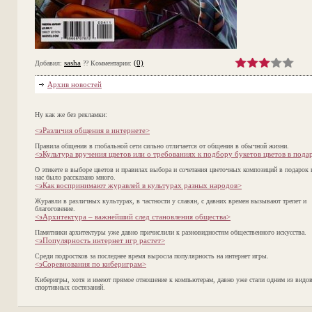
sasha
(0)
Добавил:
?? Комментарии:
Архив новостей
Ну как же без рекламки:
<эРазличия общения в интернете>
Правила общения в глобальной сети сильно отличается от общения в обычной жизни.
<эКультура вручения цветов или о требованиях к подбору букетов цветов в пода
О этикете в выборе цветов и правилах выбора и сочетания цветочных композиций в подарок 
нас было рассказано много.
<эКак воспринимают журавлей в культурах разных народов>
Журавли в различных культурах, в частности у славян, с давних времен вызывают трепет и
благоговение.
<эАрхитектура – важнейший след становления общества>
Памятники архитектуры уже давно причислили к разновидностям общественного искусства.
<эПопулярность интернет игр растет>
Среди подростков за последнее время выросла популярность на интернет игры.
<эСоревнования по кибериграм>
Киберигры, хотя и имеют прямое отношение к компьютерам, давно уже стали одним из видо
спортивных состязаний.