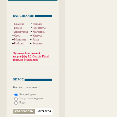
БАЗА ЗНАНИЙ
Оружие
Навыки
Броня
Предметы
Аксесуары
Магазины
Сеты
Квесты
Монстры
Расы
Рыбалка
Рецепты
Лучшая база знаний
по руоффу L2 Gracia Final
(сиськи бесплатно)
ОПРОС
Как часто заходите ?
Каждый день
Пару раз в неделю
Редко