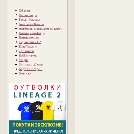
Об игре
Начало игры
Расы и Классы
Квесты на Классы
Автоматы с выводом на карту
Помощь крафтеру
Примерочная
Справочник L2
Клан/Альянс
Субклассы
ПвП система
Медиа
Основы рыбалки
Карты Lineage 2
Новости