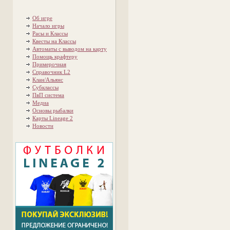
Об игре
Начало игры
Расы и Классы
Квесты на Классы
Автоматы с выводом на карту
Помощь крафтеру
Примерочная
Справочник L2
Клан/Альянс
Субклассы
ПвП система
Медиа
Основы рыбалки
Карты Lineage 2
Новости