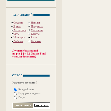
БАЗА ЗНАНИЙ
Оружие
Навыки
Броня
Предметы
Аксесуары
Магазины
Сеты
Квесты
Монстры
Расы
Рыбалка
Рецепты
Лучшая база знаний
по руоффу L2 Gracia Final
(сиськи бесплатно)
ОПРОС
Как часто заходите ?
Каждый день
Пару раз в неделю
Редко