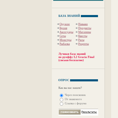
БАЗА ЗНАНИЙ
Оружие
Навыки
Броня
Предметы
Аксесуары
Магазины
Сеты
Квесты
Монстры
Расы
Рыбалка
Рецепты
Лучшая база знаний
по руоффу L2 Gracia Final
(сиськи бесплатно)
ОПРОС
Как вы нас нашли?
Через поисковик
От знакомого
Ссылка с форума