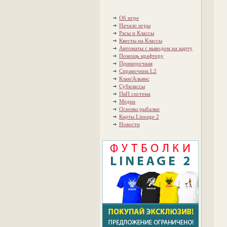
Об игре
Начало игры
Расы и Классы
Квесты на Классы
Автоматы с выводом на карту
Помощь крафтеру
Примерочная
Справочник L2
Клан/Альянс
Субклассы
ПвП система
Медиа
Основы рыбалки
Карты Lineage 2
Новости