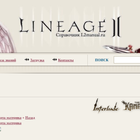
аза знаний
Загрузка
Контакты
ПОИСК
рта материка
«
Назад
рта материка