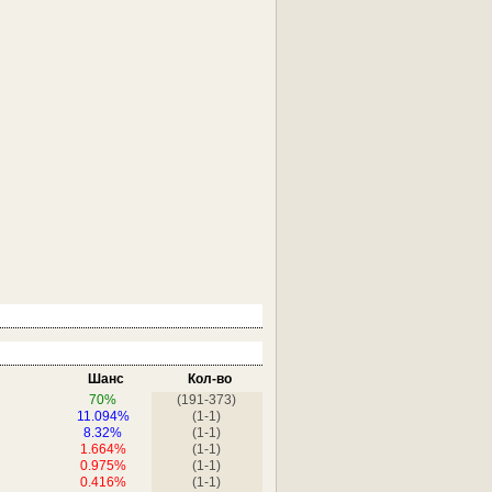
Шанс
Кол-во
70%
(191-373)
11.094%
(1-1)
8.32%
(1-1)
1.664%
(1-1)
0.975%
(1-1)
0.416%
(1-1)