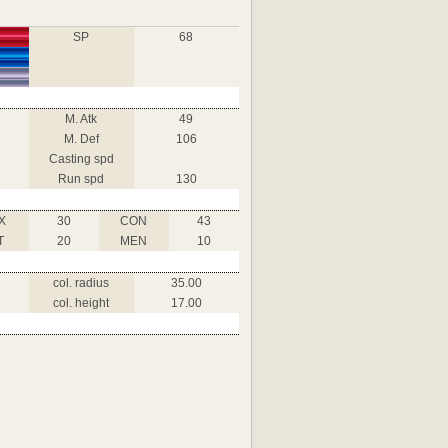
SP
68
M. Atk
49
M. Def
106
Casting spd
Run spd
130
X
30
CON
43
T
20
MEN
10
col. radius
35.00
col. height
17.00