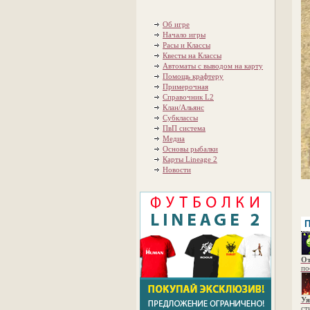
Об игре
Начало игры
Расы и Классы
Квесты на Классы
Автоматы с выводом на карту
Помощь крафтеру
Примерочная
Справочник L2
Клан/Альянс
Субклассы
ПвП система
Медиа
Основы рыбалки
Карты Lineage 2
Новости
П
От
по
Уя
ст