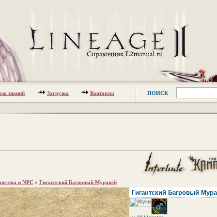
аза знаний
Загрузка
Контакты
ПОИСК
нстры и NPC
»
Гигантский Багровый Муравей
Гигантский Багровый Мур