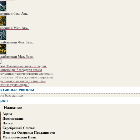
иленная Физ. Атк.
иленная Маг. Атк.
лабленная Физ. Защ.
лабленная Маг. Защ.
уки
"Насекомые, пауки и черви,
живающие благодаря своим
точенным тысячелетиями эволюции
стинктам. И все же иные сущестива
да бывают развиты лучше, чем
ычные гуманоиды."
ктивные скиллы
т в базе данных
роп
Название
Адена
Противоядие
Нитки
Серебряный Слиток
Цепочка Ожерелья Преданности
Металлическая Нить