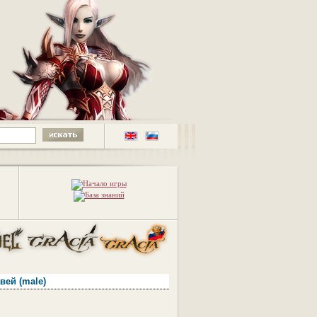
авей
(male)