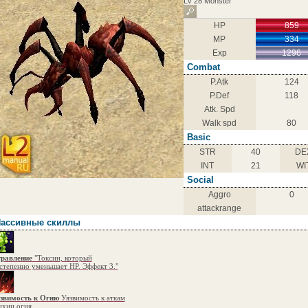
Lv 28 Monster
HP
859
MP
334
Exp
1296
Combat
P.Atk
124
P.Def
118
Atk. Spd
Walk spd
80
Basic
STR
40
DE
INT
21
WI
Social
Aggro
0
attackrange
ассивные скиллы
равление
"Токсин, который
степенно уменьшает HP. Эффект 3."
звимость к Огню
Уязвимость к аткам
ихии огня.