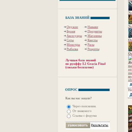
Ус
БАЗА ЗНАНИЙ
Ус
Оружие
Навыки
Броня
Предметы
Аксесуары
Магазины
Ос
Сеты
Квесты
Монстры
Расы
Рыбалка
Рецепты
Ос
Лучшая база знаний
Ж
по руоффу L2 Gracia Final
вы
(сиськи бесплатно)
от
ин
ви
об
А
ОПРОС
Не
Д
Как вы нас нашли?
Через поисковик
От знакомого
Ссылка с форума