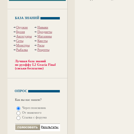
БАЗА ЗНАНИЙ
Оружие
Навыки
Броня
Предметы
Аксесуары
Магазины
Сеты
Квесты
Монстры
Расы
Рыбалка
Рецепты
Лучшая база знаний
по руоффу L2 Gracia Final
(сиськи бесплатно)
ОПРОС
Как вы нас нашли?
Через поисковик
От знакомого
Ссылка с форума