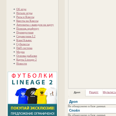
Об игре
Начало игры
Расы и Классы
Квесты на Классы
Автоматы с выводом на карту
Помощь крафтеру
Примерочная
Справочник L2
Клан/Альянс
Субклассы
ПвП система
Медиа
Основы рыбалки
Карты Lineage 2
Новости
Рецепт
Мультисэ
Дроп
Дроп
Не обнаружено в базе данных
Спойл
Не обнаружено в базе данных