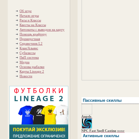
Об игре
Начало игры
Расы и Классы
Квесты на Классы
Автоматы с выводом на карту
Помощь крафтеру
Примерочная
Справочник L2
Клан/Альянс
Субклассы
ПвП система
Медиа
Основы рыбалки
Карты Lineage 2
Новости
Пассивные скиллы
Angels
NPC Fast Spell Casting
none
Активные скиллы