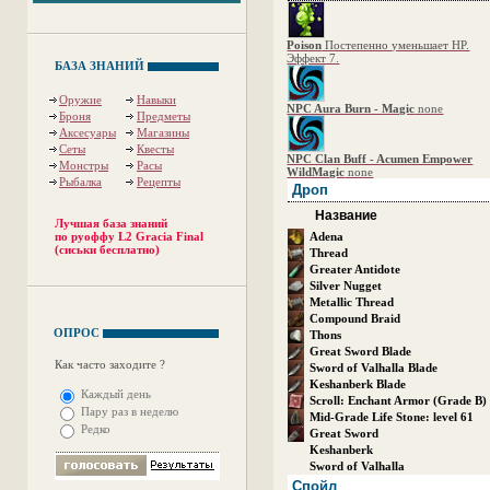
Poison
Постепенно уменьшает HP.
Эффект 7.
БАЗА ЗНАНИЙ
Оружие
Навыки
NPC Aura Burn - Magic
none
Броня
Предметы
Аксесуары
Магазины
Сеты
Квесты
NPC Clan Buff - Acumen Empower
Монстры
Расы
WildMagic
none
Рыбалка
Рецепты
Дроп
Название
Лучшая база знаний
по руоффу L2 Gracia Final
Adena
(сиськи бесплатно)
Thread
Greater Antidote
Silver Nugget
Metallic Thread
Compound Braid
ОПРОС
Thons
Great Sword Blade
Как часто заходите ?
Sword of Valhalla Blade
Keshanberk Blade
Каждый день
Scroll: Enchant Armor (Grade B)
Пару раз в неделю
Mid-Grade Life Stone: level 61
Редко
Great Sword
Keshanberk
Sword of Valhalla
Спойл