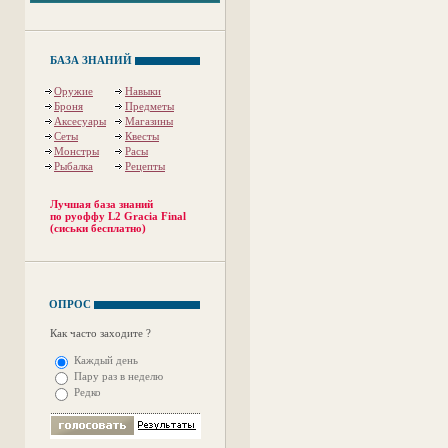
БАЗА ЗНАНИЙ
Оружие
Навыки
Броня
Предметы
Аксесуары
Магазины
Сеты
Квесты
Монстры
Расы
Рыбалка
Рецепты
Лучшая база знаний
по руоффу L2 Gracia Final
(сиськи бесплатно)
ОПРОС
Как часто заходите ?
Каждый день
Пару раз в неделю
Редко