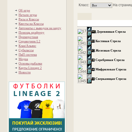
Класс:
На страниц
Об игре
Начало игры
Расы и Классы
Квесты на Классы
Автоматы с выводом на карту
Деревянная Стрела
Помощь крафтеру
Примерочная
Костяная Стрела
Справочник L2
Клан/Альянс
Субклассы
Железная Стрела
ПвП система
Медиа
Серебряная Стрела
Основы рыбалки
Карты Lineage 2
Мифриловая Стрела
Новости
Сверкающая Стрела