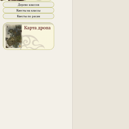
Дерево классов
Квесты на классы
Квесты по расам