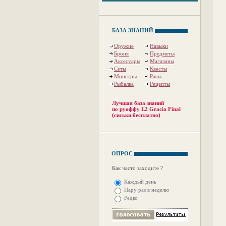
БАЗА ЗНАНИЙ
Оружие
Навыки
Броня
Предметы
Аксесуары
Магазины
Сеты
Квесты
Монстры
Расы
Рыбалка
Рецепты
Лучшая база знаний
по руоффу L2 Gracia Final
(сиськи бесплатно)
ОПРОС
Как часто заходите ?
Каждый день
Пару раз в неделю
Редко