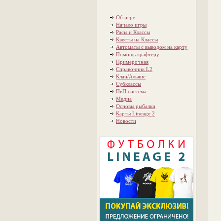
Об игре
Начало игры
Расы и Классы
Квесты на Классы
Автоматы с выводом на карту
Помощь крафтеру
Примерочная
Справочник L2
Клан/Альянс
Субклассы
ПвП система
Медиа
Основы рыбалки
Карты Lineage 2
Новости