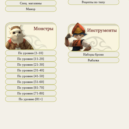
Рецепты по типу
Спец. магазины
Манор
По уровню [1-10]
Наборы брони
По уровню [11-20]
Рыбалка
По уровню [21-30]
По уровню [31-40]
По уровню [41-50]
По уровню [51-60]
По уровню [61-70]
По уровню [71-80]
По уровню [81+]