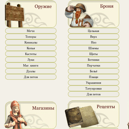
Мечи
Цельная
Топоры
Верх
Кинжалы
Низ
Копья
Шлемы
Кастеты
Щиты
Луки
Ботинки
Маг. книги
Перчатки
Дуалы
Бельё
Для петов
Плащи
Украшения
Татуировки
Для петов