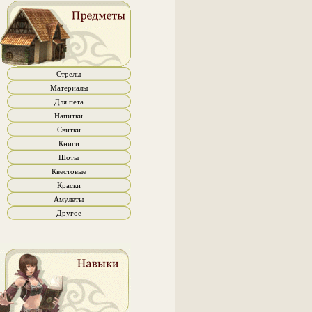
Стрелы
Материалы
Для пета
Напитки
Свитки
Книги
Шоты
Квестовые
Краски
Амулеты
Другое