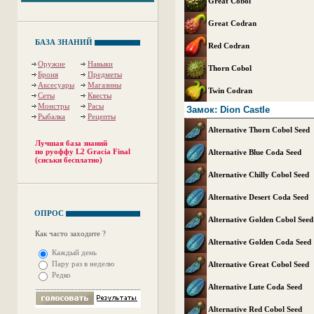
Great Cobol
Great Codran
БАЗА ЗНАНИЙ
Red Codran
Оружие
Навыки
Thorn Cobol
Броня
Предметы
Аксесуары
Магазины
Twin Codran
Сеты
Квесты
Монстры
Расы
Замок: Dion Castle
Рыбалка
Рецепты
Alternative Thorn Cobol Seed
Лучшая база знаний
по руоффу L2 Gracia Final
Alternative Blue Coda Seed
(сиськи бесплатно)
Alternative Chilly Cobol Seed
Alternative Desert Coda Seed
ОПРОС
Alternative Golden Cobol Seed
Как часто заходите ?
Alternative Golden Coda Seed
Каждый день
Пару раз в неделю
Alternative Great Cobol Seed
Редко
Alternative Lute Coda Seed
Alternative Red Cobol Seed