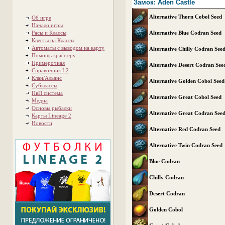
Замок: Aden Castle
Alternative Thorn Cobol Seed
Об игре
Начало игры
Расы и Классы
Alternative Blue Codran Seed
Квесты на Классы
Автоматы с выводом на карту
Alternative Chilly Codran See
Помощь крафтеру
Примерочная
Alternative Desert Codran See
Справочник L2
Клан/Альянс
Alternative Golden Cobol Seed
Субклассы
ПвП система
Alternative Great Cobol Seed
Медиа
Основы рыбалки
Alternative Great Codran See
Карты Lineage 2
Новости
Alternative Red Codran Seed
Alternative Twin Codran Seed
Blue Codran
Chilly Codran
Desert Codran
Golden Cobol