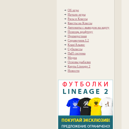
Об игре
Начало игры
Расы и Классы
Квесты на Классы
Автоматы с выводом на карту
Помощь крафтеру
Примерочная
Справочник L2
Клан/Альянс
Субклассы
ПвП система
Медиа
Основы рыбалки
Карты Lineage 2
Новости