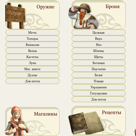
Мечи
Цельная
Топоры
Верх
Кинжалы
Низ
Копья
Шлемы
Кастеты
Щиты
Луки
Ботинки
Маг. книги
Перчатки
Дуалы
Бельё
Для петов
Плащи
Украшения
Татуировки
Для петов