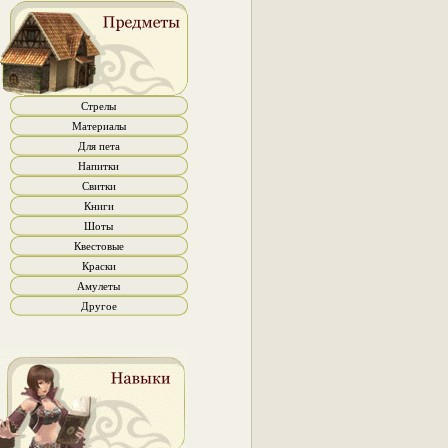
Стрелы
Материалы
Для пета
Напитки
Свитки
Книги
Шоты
Квестовые
Краски
Амулеты
Другое