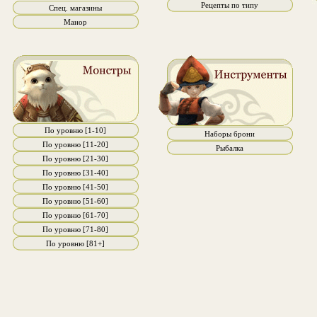
Рецепты по типу
Спец. магазины
Манор
По уровню [1-10]
Наборы брони
По уровню [11-20]
Рыбалка
По уровню [21-30]
По уровню [31-40]
По уровню [41-50]
По уровню [51-60]
По уровню [61-70]
По уровню [71-80]
По уровню [81+]