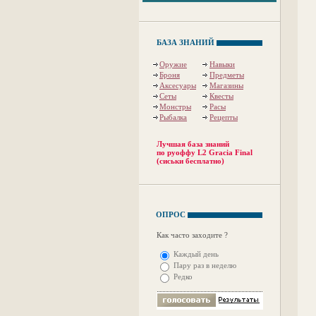
БАЗА ЗНАНИЙ
Оружие
Навыки
Броня
Предметы
Аксесуары
Магазины
Сеты
Квесты
Монстры
Расы
Рыбалка
Рецепты
Лучшая база знаний
по руоффу L2 Gracia Final
(сиськи бесплатно)
ОПРОС
Как часто заходите ?
Каждый день
Пару раз в неделю
Редко