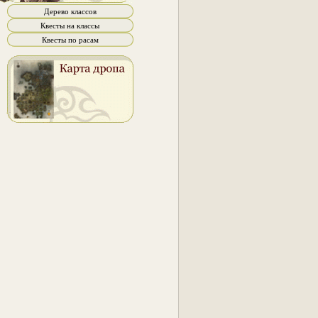
Дерево классов
Квесты на классы
Квесты по расам